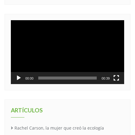
Reproductor
de
vídeo
00:00
00:39
ARTÍCULOS
Rachel Carson, la mujer que creó la ecología